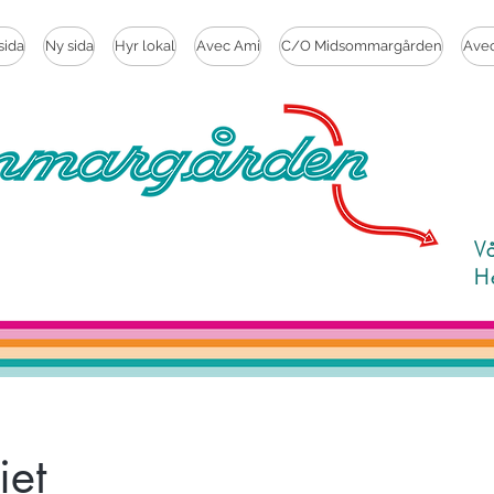
sida
Ny sida
Hyr lokal
Avec Ami
C/O Midsommargården
Ave
V
H
iet