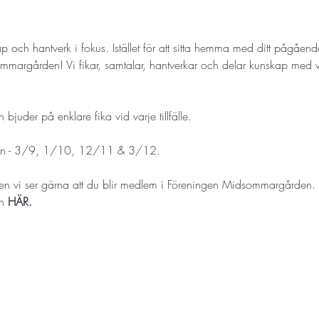
 och hantverk i fokus. Istället för att sitta hemma med ditt pågående
mmargården! Vi fikar, samtalar, hantverkar och delar kunskap med v
uder på enklare fika vid varje tillfälle.
en - 3/9, 1/10, 12/11 & 3/12.
 men vi ser gärna att du blir medlem i Föreningen Midsommargården. 
n 
HÄR
.