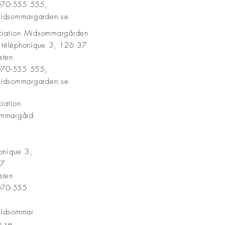
 070-555 555,
idsommargarden.se
ociation Midsommargården
t téléphonique 3, 126 37
sten
 070-555 555,
idsommargarden.se
ciation
mmargård
onique 3,
37
sten
 070-555
idsommar
n.se