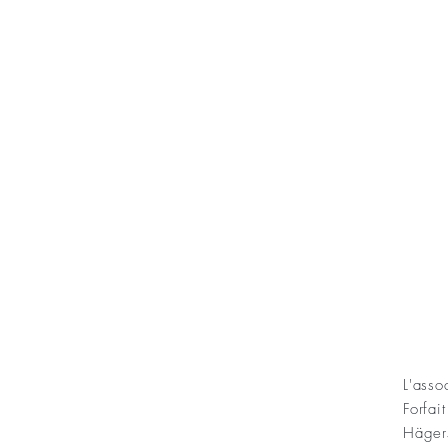
KONT
L'ass
Forfai
ning Sofias Guldbröllopsminne
Häger