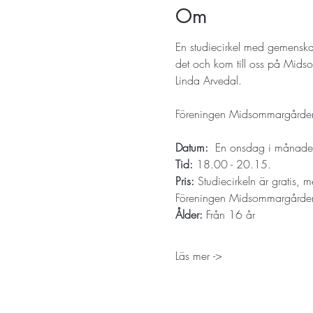
Om
En studiecirkel med gemenskap
det och kom till oss på Midso
Linda Arvedal.
Föreningen Midsommargården bj
Datum: 
 En onsdag i månad
Tid: 
18.00 - 20.15.
Pris:
 Studiecirkeln är gratis,
Föreningen Midsommargårde
Ålder: 
Från 16 år
Läs mer ->