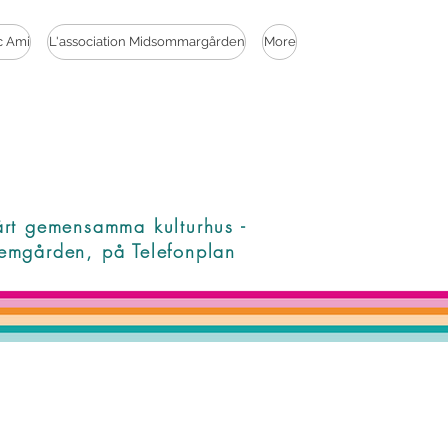
c Ami
L'association Midsommargården
More
årt gemensamma kulturhus -
emgården, på Telefonplan