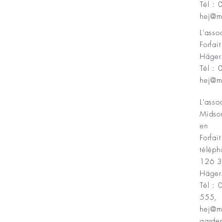
Tél :
Minnesfond
hej@m
L'ass
Forfai
Häger
Tél :
hej@m
L'asso
Midso
en
Forfait
téléph
126 
Häger
Tél :
555,
hej@m
garde