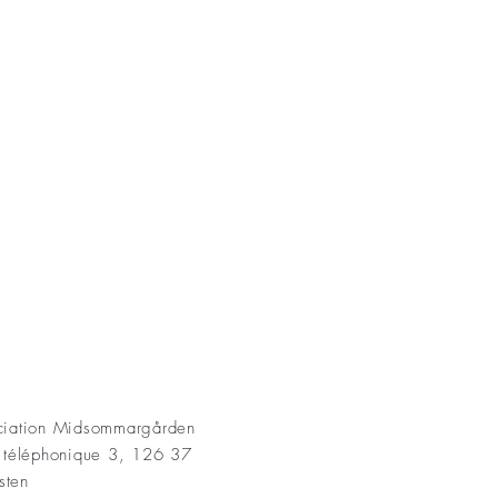
AKT
ociation Midsommargården
t téléphonique 3, 126 37
sten