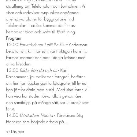
utställning om Telefonplan och Lövholmen. Vi 
visar och redovisar synpunkter angående 
alternativa planer för byggnationer vid 
Telefonplan. I caféet kommer det finnas 
hembakat bröd och kaffe till försäljning.
Program
12.00 
Powerkvinnor i mitt liv - 
Curt Andersson 
berättar om kvinnor som varit viktiga i hans liv. 
Farmor, mormor och mor. Starka kvinnor med 
olika livsöden.
13.00 
Bilder från då och nu
 - Karl 
Kadhammar, journalist och fotograf, berättar 
om hur han väcker gamla fotografier till liv när 
han jämför dåtid med nutid. Med sina foton vill 
han visa hur staden förvandlats genom åren 
och samtidigt, på många sätt, ser ut precis som 
förut.
14.00 
LM-stadens historia -  
Föreläsare Stig 
Hansson som började arbeta på…
Läs mer ->