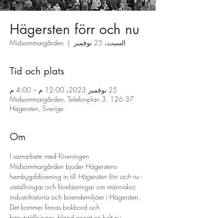
Hägersten förr och nu
السبت، 25 نوفمبر
  |  
Midsommargården
Tid och plats
25 نوفمبر 2023، 12:00 م – 4:00 م
Midsommargården, Telefonplan 3, 126 37
Hägersten, Sverige
Om
I samarbete med Föreningen 
Midsommargården bjuder Hägerstens 
hembygdsförening in till 
Hägersten förr och nu - 
utställningar och föreläsningar om människor, 
industrihistoria och boendemiljöer i Hägersten. 
Det kommer finnas bokbord och 
fotoutställningar, bland annat en helt ny 