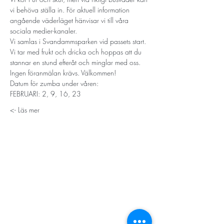
vi behöva ställa in. För aktuell information 
angående väderläget hänvisar vi till våra 
sociala medier-kanaler. 
Vi samlas i Svandammsparken vid passets start. 
Vi tar med frukt och dricka och hoppas att du 
stannar en stund efteråt och minglar med oss.
Ingen föranmälan krävs. Välkommen! 
Datum för zumba under våren:
FEBRUARI: 2, 9, 16, 23
Läs mer ->
STORT TACK
Stockholms stad
Stiftelsen Konung Oscar II:s och Drottning Sofias
Guldbröllopsminne
Hägersten-Älvsjö Stadsdelsförvaltning