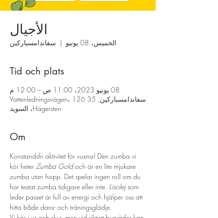
الأجيال
الخميس، 08 يونيو
  |  
سفاندامسباركين
Tid och plats
08 يونيو 2023، 11:00 ص – 12:00 م
سفاندامسباركين, Vattenledningsvägen، 126 35
Hägersten، السويد
Om
Konstandsfri aktivitet för vuxna! Den zumba vi 
kör heter 
Zumba Gold
 och är en lite mjukare 
zumba utan hopp. Det spelar ingen roll om du 
har testat zumba tidigare eller inte. 
Lisolej
 som 
leder passet är full av energi och hjälper oss att 
hitta både dans- och träningsglädje.
Vi kör i ur och skur, men vid riktigt busväder kan 