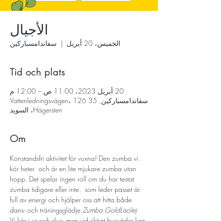
الأجيال
الخميس، 20 أبريل
  |  
سفاندامسباركين
Tid och plats
20 أبريل 2023، 11:00 ص – 12:00 م
سفاندامسباركين, Vattenledningsvägen، 126 35
Hägersten، السويد
Om
Konstandsfri aktivitet för vuxna! Den zumba vi 
kör heter 
 och är en lite mjukare zumba utan 
hopp. Det spelar ingen roll om du har testat 
zumba tidigare eller inte. 
 som leder passet är 
full av energi och hjälper oss att hitta både 
dans- och träningsglädje.
Zumba Gold
Lisolej
Vi kör i ur och skur, men vid riktigt busväder kan 