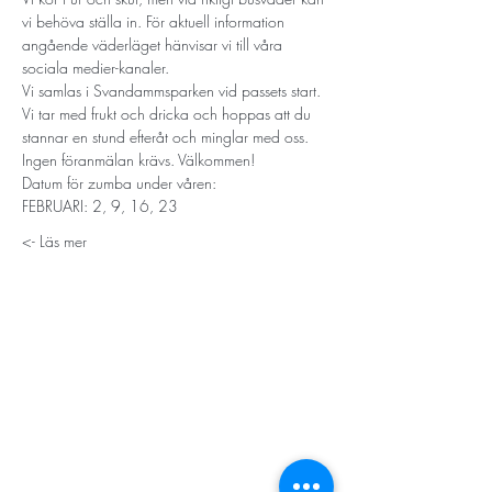
vi behöva ställa in. För aktuell information 
angående väderläget hänvisar vi till våra 
sociala medier-kanaler. 
Vi samlas i Svandammsparken vid passets start. 
Vi tar med frukt och dricka och hoppas att du 
stannar en stund efteråt och minglar med oss.
Ingen föranmälan krävs. Välkommen! 
Datum för zumba under våren:
FEBRUARI: 2, 9, 16, 23
Läs mer ->
STORT TACK
Stockholms stad
Stiftelsen Konung Oscar II:s och Drottning Sofias
Guldbröllopsminne
Hägersten-Älvsjö Stadsdelsförvaltning