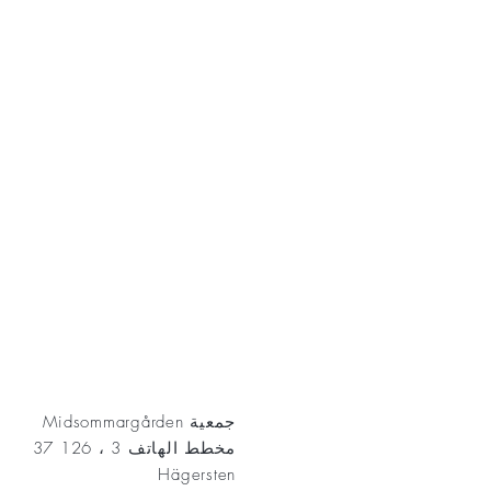
AKT
جمعية Midsommargården
مخطط الهاتف 3 ، 126 37
Hägersten