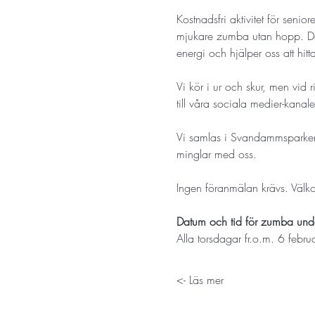
Kostnadsfri aktivitet för seni
mjukare zumba utan hopp. Det 
energi och hjälper oss att hit
Vi kör i ur och skur, men vid 
till våra sociala medier-kanaler
Vi samlas i Svandammsparken v
minglar med oss. 
Ingen föranmälan krävs. Väl
Datum och tid för zumba un
Alla torsdagar fr.o.m. 6 februa
Läs mer ->