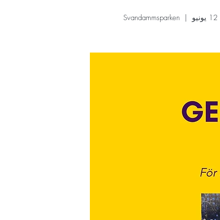
و
  |  
Svandammsparken