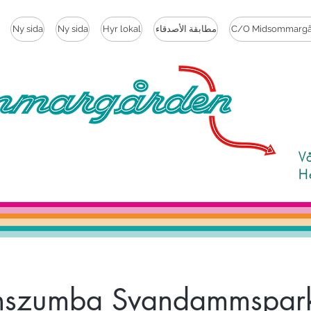
C/O Midsommargå
مطابقة الأصدقاء
Hyr lokal
Ny sida
Ny sida
V
H
nszumba Svandammspar