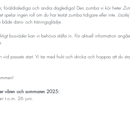
orer, föräldralediga och andra daglediga! Den zumba vi kör heter 
Zu
spelar ingen roll om du har testat zumba tidigare eller inte. 
Lisolej
ta både dans- och träningsglädje.
riktigt busväder kan vi behöva ställa in. För aktuell information angå
. 
id passets start. Vi tar med frukt och dricka och hoppas att du sta
kommen!
der våren och sommaren 2025:
ri t.o.m. 26 juni. 