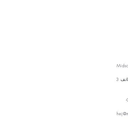
Minnesfond
Mids
مخطط الهاتف 3
هاتف: 070-
hej@