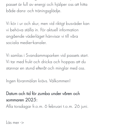
passet är full av energi och hjälper oss att hitta 
både dans- och träningsglädje.
Vi kör i ur och skur, men vid riktigt busväder kan 
vi behöva ställa in. För aktuell information 
angående väderläget hänvisar vi till våra 
sociala medier-kanaler. 
Vi samlas i Svandammsparken vid passets start. 
Vi tar med frukt och dricka och hoppas att du 
stannar en stund efteråt och minglar med oss. 
Ingen föranmälan krävs. Välkommen!
Datum och tid för zumba under våren och 
sommaren 2025:
Alla torsdagar fr.o.m. 6 februari t.o.m. 26 juni. 
Läs mer ->