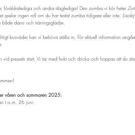
orer, föräldralediga och andra daglediga! Den zumba vi kör heter 
Zu
spelar ingen roll om du har testat zumba tidigare eller inte. 
Lisolej
ta både dans- och träningsglädje.
riktigt busväder kan vi behöva ställa in. För aktuell information angå
. 
id passets start. Vi tar med frukt och dricka och hoppas att du sta
kommen!
der våren och sommaren 2025:
ri t.o.m. 26 juni. 