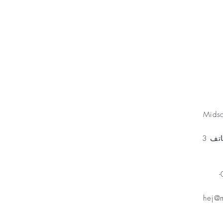
Minnesfond
Mids
مخطط الهاتف 3
هاتف: 070-
hej@