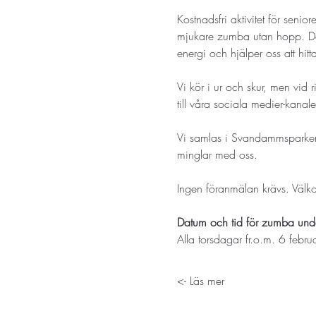
Kostnadsfri aktivitet för seni
mjukare zumba utan hopp. Det 
energi och hjälper oss att hit
Vi kör i ur och skur, men vid 
till våra sociala medier-kanaler
Vi samlas i Svandammsparken v
minglar med oss. 
Ingen föranmälan krävs. Väl
Datum och tid för zumba un
Alla torsdagar fr.o.m. 6 februa
Läs mer ->