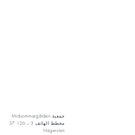
AKT
جمعية Midsommargården
مخطط الهاتف 3 ، 126 37
Hägersten