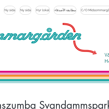
C/O Midsommargå
مطابقة الأصدقاء
Hyr lokal
Ny sida
Ny sida
V
H
nszumba Svandammspar