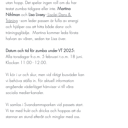
utan hopp. Det spelar ingen roll om du har 
testat zumba tidigare eller inte. 
Martina 
Nihlman
 och 
Lisa Livsey
 -
Lisolej Dans & 
Träning
 - 
som leder passen är fulla av energi 
och hjälper oss att hitta både dans- och 
träningsglädje.  Martina
kommer leda första 
halvan av våren, sedan tar Lisa över. 
Datum och tid för zumba under VT 2025:
Alla torsdagar fr.o.m. 5 februari t.o.m. 18 juni.
Klockan 11.00 - 12.00.
Vi kör i ur och skur, men vid riktigt busväder kan 
vi behöva ställa in. För aktuell information 
angående väderläget hänvisar vi till våra 
sociala medier-kanaler. 
Vi samlas i Svandammsparken vid passets start. 
Vi tar med frukt och dricka och hoppas att du 
stannar en stund efteråt och minglar med oss. 