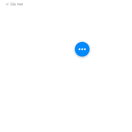
Läs mer ->
STORT TACK
Stockholms stad
Stiftelsen Konung Oscar II:s och Drottning Sofias
Guldbröllopsminne
Hägersten-Älvsjö Stadsdelsförvaltning
Länsstyrelsen i Stockholm
Stiftelsen Kronprinsessan Margaretas Minnesfond
Stiftelsen Maja & J.P. Åhlén
Äldreförvaltningen i Stockholm
Stiftelsen Oscar Hirschs minne
Gålöstiftelsen
Makarna Malmqvists minne
ABF i Stockholm
Söderbergs Bageri
Ica Nära Telefonplan​​