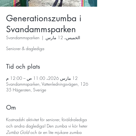
Generationszumba i
Svandammsparken
الخميس، 12 مارس
  |  
Svandammsparken
Seniorer & daglediga
Tid och plats
12 مارس 2026، 11:00 ص – 12:00 م
Svandammsparken, Vattenledningsvägen, 126
35 Hägersten, Sverige
Om
Kostnadsfri aktivitet för seniorer, föräldralediga 
och andra daglediga! Den zumba vi kör heter 
Zumba Gold
 och är en lite mjukare zumba 