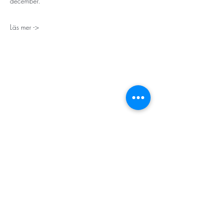
december.
Läs mer ->
STORT TACK
Stockholms stad
Stiftelsen Konung Oscar II:s och Drottning Sofias
Guldbröllopsminne
Hägersten-Älvsjö Stadsdelsförvaltning
Länsstyrelsen i Stockholm
Stiftelsen Kronprinsessan Margaretas Minnesfond
Stiftelsen Maja & J.P. Åhlén
Äldreförvaltningen i Stockholm
Stiftelsen Oscar Hirschs minne
Gålöstiftelsen
Makarna Malmqvists minne
ABF i Stockholm
Söderbergs Bageri
Ica Nära Telefonplan​​