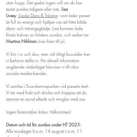
utan hopp. Det spelar ingen roll om du har 
testat zumba tidigare eller inte. 
Lisa 
Livsey
 -
Lisolej Dans & Träning
 - 
som leder passet 
är full av energi och hjälper oss att hitta både 
dans- och träningsglädje. Lisa kommer leda 
första halvan av höstens zumba, och sedan tar 
Martina Nihlman
över fram till jul. 
Vi kör i ur och skur, men vid riktigt busväder kan 
vi behöva ställa in. För aktuell information 
angående väderläget hänvisar vi till våra 
sociala medier-kanaler. 
Vi samlas i Svandammsparken vid passets start. 
Vi tar med frukt och dricka och hoppas att du 
stannar en stund efteråt och minglar med oss. 
Ingen föranmälan krävs. Välkommen!
Datum och tid för zumba under HT 2025:
Alla torsdagar fr.o.m. 14 augusti t.o.m. 11 