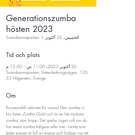
Generationszumba
hösten 2023
الخميس، 26 أكتوبر
  |  
Svandammsparken
Tid och plats
26 أكتوبر 2023، 11:00 ص – 12:00 م
Svandammsparken, Vattenledningsvägen, 126
35 Hägersten, Sverige
Om
Konstandsfri aktivitet för vuxna! Den zumba vi 
kör heter 
Zumba Gold
 och är en lite mjukare 
zumba utan hopp. Det spelar ingen roll om du 
har testat zumba tidigare eller inte. 
Lisolej
 som 
leder passet är full av energi och hjälper oss att 