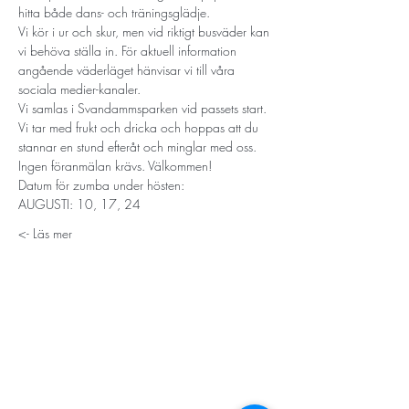
hitta både dans- och träningsglädje.
Vi kör i ur och skur, men vid riktigt busväder kan 
vi behöva ställa in. För aktuell information 
angående väderläget hänvisar vi till våra 
sociala medier-kanaler.
Vi samlas i Svandammsparken vid passets start. 
Vi tar med frukt och dricka och hoppas att du 
stannar en stund efteråt och minglar med oss.
Ingen föranmälan krävs. Välkommen!
Datum för zumba under hösten:
AUGUSTI: 10, 17, 24
Läs mer ->
STORT TACK
Stockholms stad
Stiftelsen Konung Oscar II:s och Drottning Sofias