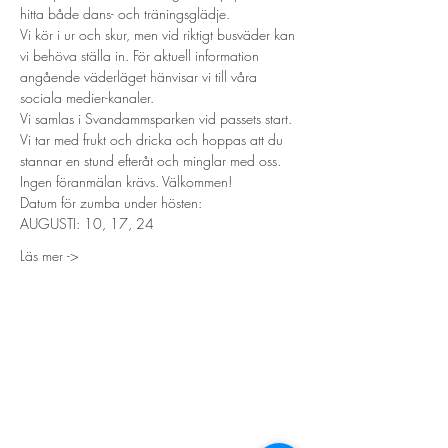
hitta både dans- och träningsglädje.
Vi kör i ur och skur, men vid riktigt busväder kan 
vi behöva ställa in. För aktuell information 
angående väderläget hänvisar vi till våra 
sociala medier-kanaler.
Vi samlas i Svandammsparken vid passets start. 
Vi tar med frukt och dricka och hoppas att du 
stannar en stund efteråt och minglar med oss.
Ingen föranmälan krävs. Välkommen!
Datum för zumba under hösten:
AUGUSTI: 10, 17, 24
Läs mer ->
STORT TACK
Stockholms stad
Stiftelsen Konung Oscar II:s och Drottning Sofias