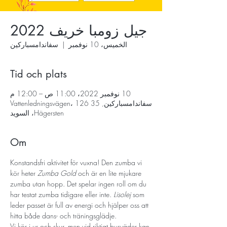
جيل زومبا خريف 2022
الخميس، 10 نوفمبر
  |  
سفاندامسباركين
Tid och plats
10 نوفمبر 2022، 11:00 ص – 12:00 م
سفاندامسباركين, Vattenledningsvägen، 126 35
Hägersten، السويد
Om
Konstandsfri aktivitet för vuxna! Den zumba vi 
kör heter 
Zumba Gold
 och är en lite mjukare 
zumba utan hopp. Det spelar ingen roll om du 
har testat zumba tidigare eller inte. 
Lisolej
 som 
leder passet är full av energi och hjälper oss att 
hitta både dans- och träningsglädje.
Vi kör i ur och skur, men vid riktigt busväder kan 