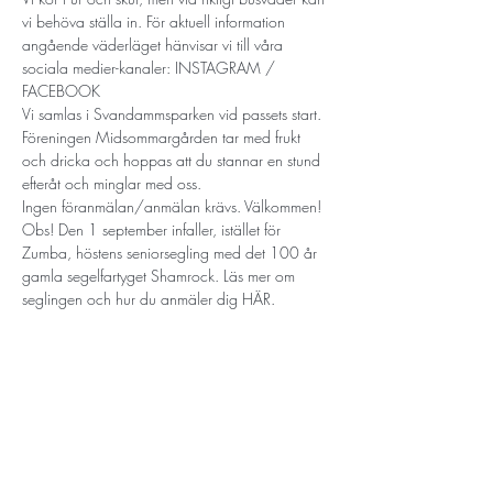
vi behöva ställa in. För aktuell information 
angående väderläget hänvisar vi till våra 
sociala medier-kanaler: 
INSTAGRAM
 / 
FACEBOOK
Vi samlas i Svandammsparken vid passets start. 
Föreningen Midsommargården tar med frukt 
och dricka och hoppas att du stannar en stund 
efteråt och minglar med oss.
Ingen föranmälan/anmälan krävs. Välkommen!
Obs! Den 1 september infaller, istället för 
Zumba, höstens seniorsegling med det 100 år 
gamla segelfartyget Shamrock. Läs mer om 
seglingen och hur du anmäler dig 
HÄR.
STORT TACK
Stockholms stad