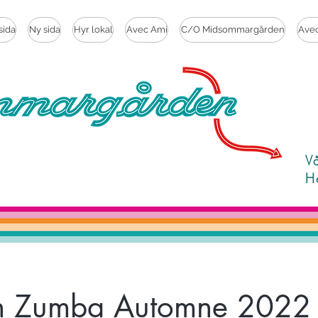
sida
Ny sida
Hyr lokal
Avec Ami
C/O Midsommargården
Ave
V
H
n Zumba Automne 2022