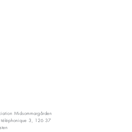
AKT
ociation Midsommargården
t téléphonique 3, 126 37
sten