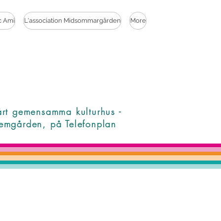
c Ami
L'association Midsommargården
More
årt gemensamma kulturhus -
emgården, på Telefonplan