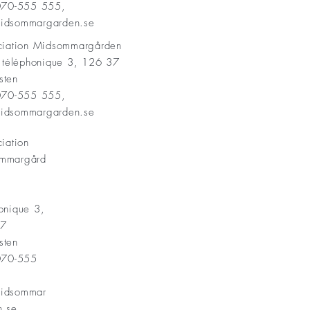
 070-555 555,
idsommargarden.se
ociation Midsommargården
t téléphonique 3, 126 37
sten
 070-555 555,
idsommargarden.se
ciation
mmargård
onique 3,
37
sten
 070-555
idsommar
n.se