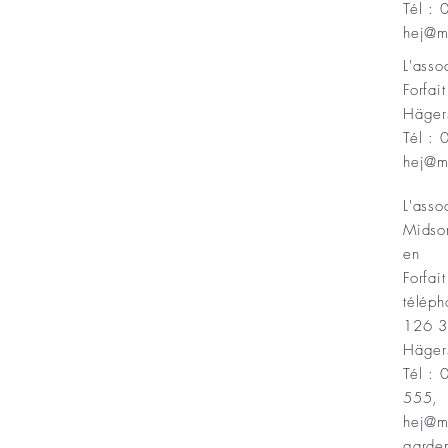
Tél :
Minnesfond
hej@m
L'ass
Forfai
Häger
Tél :
hej@m
L'asso
Midso
en
Forfait
téléph
126 
Häger
Tél :
555,
hej@m
garde