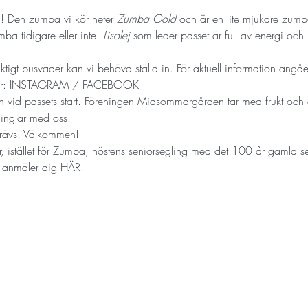
na! Den zumba vi kör heter 
Zumba Gold
 och är en lite mjukare zumb
ba tidigare eller inte. 
Lisolej
 som leder passet är full av energi och 
riktigt busväder kan vi behöva ställa in. För aktuell information angå
r: 
INSTAGRAM
 / 
FACEBOOK
vid passets start. Föreningen Midsommargården tar med frukt och 
minglar med oss.
rävs. Välkommen!
, istället för Zumba, höstens seniorsegling med det 100 år gamla s
 anmäler dig 
HÄR.