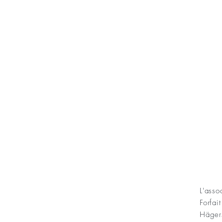
KONT
L'ass
Forfai
ning Sofias Guldbröllopsminne
Häger