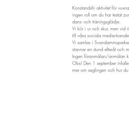
Konstandsfri aktivitet för vux
ingen roll om du har testat zum
dans- och träningsglädje.
Vi kör i ur och skur, men vid 
till våra sociala medier-kanale
Vi samlas i Svandammsparken 
stannar en stund efteråt och 
Ingen föranmälan/anmälan k
Obs! Den 1 september infaller
mer om seglingen och hur du