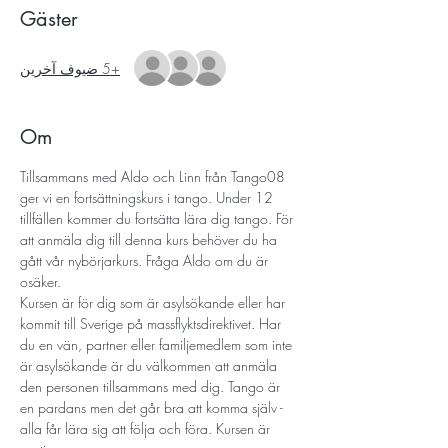
Gäster
+5 ضيوف آخرين
Om
Tillsammans med Aldo och Linn från Tango08 
ger vi en fortsättningskurs i tango. Under 12 
tillfällen kommer du fortsätta lära dig tango. För 
att anmäla dig till denna kurs behöver du ha 
gått vår nybörjarkurs. Fråga Aldo om du är 
osäker. 
Kursen är för dig som är asylsökande eller har 
kommit till Sverige på massflyktsdirektivet. Har 
du en vän, partner eller familjemedlem som inte 
är asylsökande är du välkommen att anmäla 
den personen tillsammans med dig. Tango är 
en pardans men det går bra att komma själv - 
alla får lära sig att följa och föra. Kursen är 