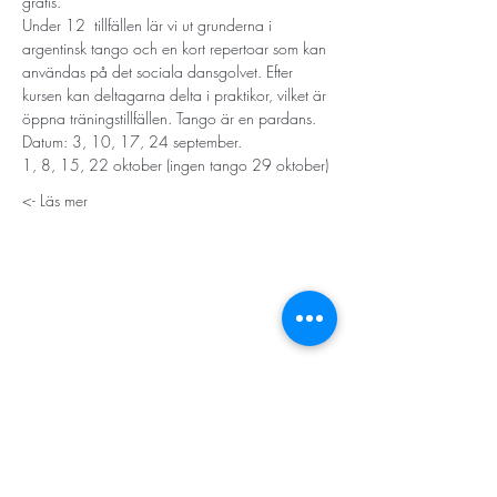
gratis.
Under 12  tillfällen lär vi ut grunderna i 
argentinsk tango och en kort repertoar som kan 
användas på det sociala dansgolvet. Efter 
kursen kan deltagarna delta i praktikor, vilket är 
öppna träningstillfällen. Tango är en pardans. 
Datum: 3, 10, 17, 24 september.
1, 8, 15, 22 oktober (ingen tango 29 oktober)
Läs mer ->
STORT TACK
Stockholms stad
Stiftelsen Konung Oscar II:s och Drottning Sofias
Guldbröllopsminne
Hägersten-Älvsjö Stadsdelsförvaltning
Länsstyrelsen i Stockholm
Stiftelsen Kronprinsessan Margaretas Minnesfond