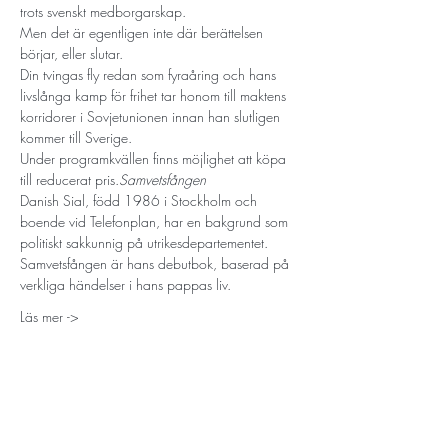
trots svenskt medborgarskap.
Men det är egentligen inte där berättelsen 
börjar, eller slutar.
Din tvingas fly redan som fyraåring och hans 
livslånga kamp för frihet tar honom till maktens 
korridorer i Sovjetunionen innan han slutligen 
kommer till Sverige.
Under programkvällen finns möjlighet att köpa 
till reducerat pris.
Samvetsfången
Danish Sial, född 1986 i Stockholm och 
boende vid Telefonplan, har en bakgrund som 
politiskt sakkunnig på utrikesdepartementet. 
Samvetsfången är hans debutbok, baserad på 
verkliga händelser i hans pappas liv.
Läs mer ->