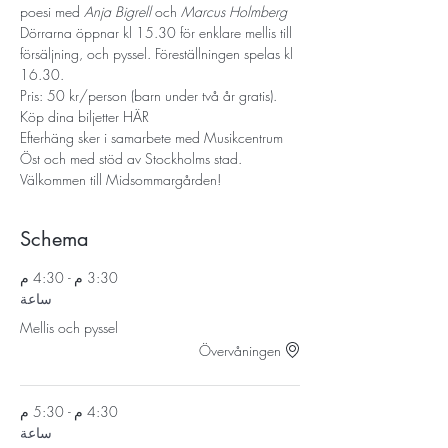
poesi med 
Anja Bigrell
 och 
Marcus Holmberg
Dörrarna öppnar kl 15.30 för enklare mellis till 
försäljning, och pyssel. Föreställningen spelas kl 
16.30. 
Pris: 50 kr/person (barn under två år gratis). 
Köp dina biljetter 
HÄR
Efterhäng sker i samarbete med Musikcentrum 
Öst och med stöd av Stockholms stad.
Välkommen till Midsommargården! 
Schema
3:30 م - 4:30 م
ساعة
Mellis och pyssel
Övervåningen
4:30 م - 5:30 م
ساعة