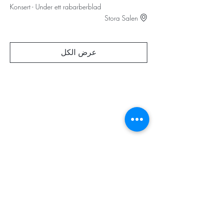
Konsert - Under ett rabarberblad
Stora Salen
عرض الكل
STORT TACK
Stockholms stad
Stiftelsen Konung Oscar II:s och Drottning Sofias
Guldbröllopsminne
Hägersten-Älvsjö Stadsdelsförvaltning
Länsstyrelsen i Stockholm
Stiftelsen Kronprinsessan Margaretas Minnesfond
Stiftelsen Maja & J.P. Åhlén
Äldreförvaltningen i Stockholm
Stiftelsen Oscar Hirschs minne
Gålöstiftelsen