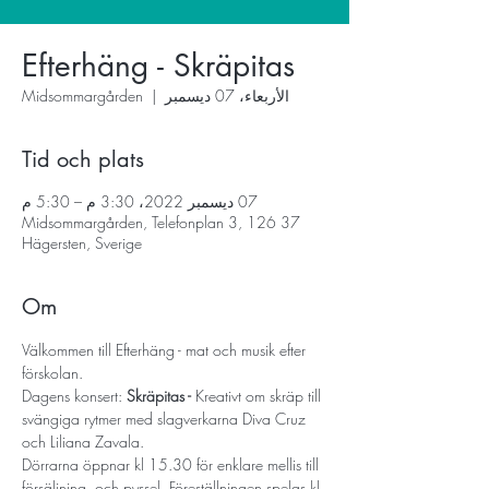
Efterhäng - Skräpitas
الأربعاء، 07 ديسمبر
  |  
Midsommargården
Tid och plats
07 ديسمبر 2022، 3:30 م – 5:30 م
Midsommargården, Telefonplan 3, 126 37
Hägersten, Sverige
Om
Välkommen till Efterhäng - mat och musik efter 
förskolan.
Dagens konsert:
 Skräpitas - 
Kreativt om skräp till 
svängiga rytmer med slagverkarna Diva Cruz 
och Liliana Zavala.
Dörrarna öppnar kl 15.30 för enklare mellis till 
försäljning, och pyssel. Föreställningen spelas kl 