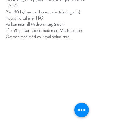
16.30.
Pris: 50 kr/person (barn under två år gratis). 
Köp dina biljetter 
HÄR
Välkommen till Midsommargården!
Efterhäng sker i samarbete med Musikcentrum 
Öst och med stöd av Stockholms stad.
STORT TACK
Stockholms stad
Stiftelsen Konung Oscar II:s och Drottning Sofias
Guldbröllopsminne
Hägersten-Älvsjö Stadsdelsförvaltning
Länsstyrelsen i Stockholm
Stiftelsen Kronprinsessan Margaretas Minnesfond
Stiftelsen Maja & J.P. Åhlén
Äldreförvaltningen i Stockholm
Stiftelsen Oscar Hirschs minne
Gålöstiftelsen