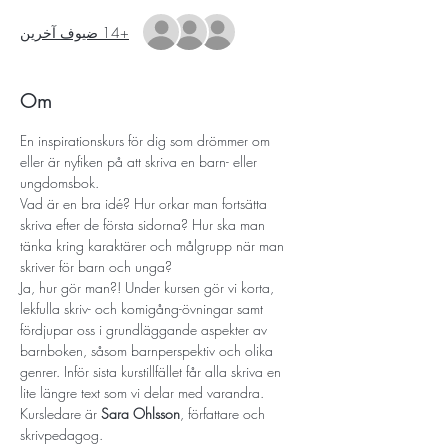
+14 ضيوف آخرين
Om
En inspirationskurs för dig som drömmer om 
eller är nyfiken på att skriva en barn- eller 
ungdomsbok. 
Vad är en bra idé? Hur orkar man fortsätta 
skriva efter de första sidorna? Hur ska man 
tänka kring karaktärer och målgrupp när man 
skriver för barn och unga?
Ja, hur gör man?! Under kursen gör vi korta, 
lekfulla skriv- och komigång-övningar samt 
fördjupar oss i grundläggande aspekter av 
barnboken, såsom barnperspektiv och olika 
genrer. Inför sista kurstillfället får alla skriva en 
lite längre text som vi delar med varandra.
Kursledare är 
Sara Ohlsson
, författare och 
skrivpedagog.