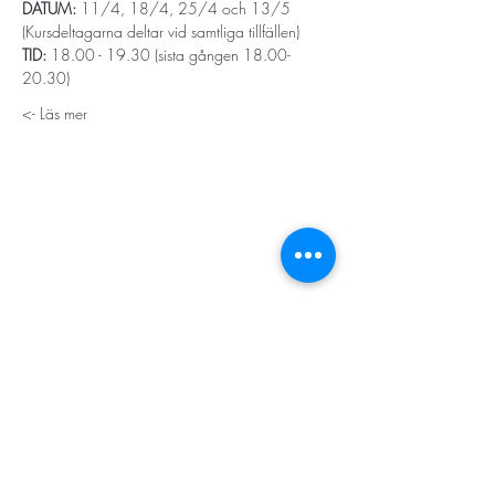
DATUM: 
11/4, 18/4, 25/4 och 13/5 
(Kursdeltagarna deltar vid samtliga tillfällen) 
TID: 
18.00 - 19.30 (sista gången 18.00-
20.30)
Läs mer ->
STORT TACK
Stockholms stad
Stiftelsen Konung Oscar II:s och Drottning Sofias
Guldbröllopsminne
Hägersten-Älvsjö Stadsdelsförvaltning
Länsstyrelsen i Stockholm
Stiftelsen Kronprinsessan Margaretas Minnesfond
Stiftelsen Maja & J.P. Åhlén
Äldreförvaltningen i Stockholm
Stiftelsen Oscar Hirschs minne
Gålöstiftelsen
Makarna Malmqvists minne