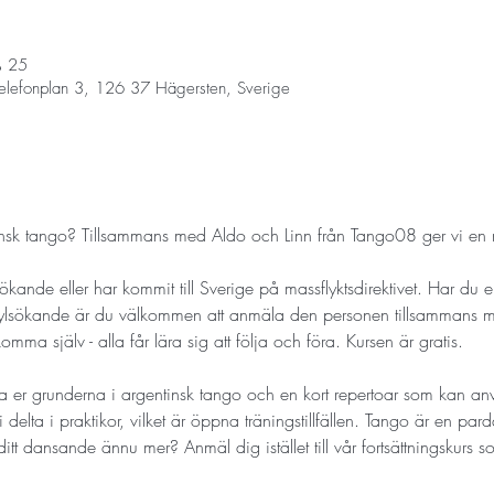
25 مارس 2025، 7:00 م – 8:00 م
elefonplan 3, 126 37 Hägersten, Sverige
insk tango? Tillsammans med Aldo och Linn från Tango08 ger vi en n
ökande eller har kommit till Sverige på massflyktsdirektivet. Har du en
sylsökande är du välkommen att anmäla den personen tillsammans m
ma själv - alla får lära sig att följa och föra. Kursen är gratis.
a er grunderna i argentinsk tango och en kort repertoar som kan an
 delta i praktikor, vilket är öppna träningstillfällen. Tango är en pa
ditt dansande ännu mer? Anmäl dig istället till vår fortsättningskurs s