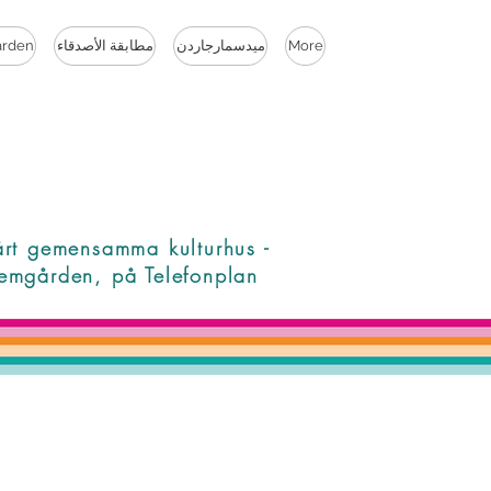
More
ميدسمارجاردن
مطابقة الأصدقاء
rden
årt gemensamma kulturhus -
emgården, på Telefonplan