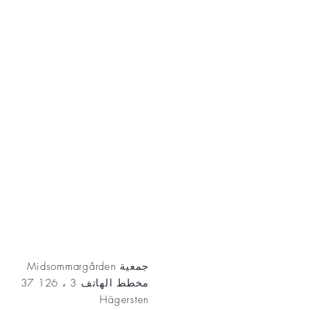
AKT
جمعية Midsommargården
مخطط الهاتف 3 ، 126 37
Hägersten