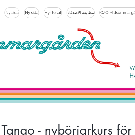
C/O Midsommargå
مطابقة الأصدقاء
Hyr lokal
Ny sida
Ny sida
V
H
 Tango - nybörjarkurs för