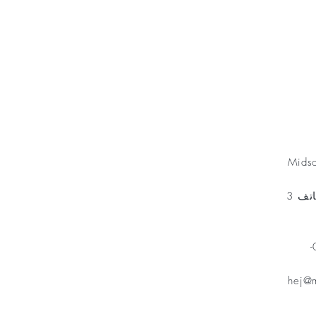
Minnesfond
Mids
مخطط الهاتف 3
هاتف: 070-
hej@