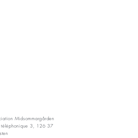
AKT
ociation Midsommargården
t téléphonique 3, 126 37
sten