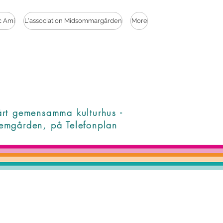
c Ami
L'association Midsommargården
More
årt gemensamma kulturhus -
emgården, på Telefonplan