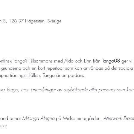
n 3, 126 37 Hägersten, Sverige
gentinsk Tango? Tillsammans med Aldo och Linn från 
Tango08
 ger vi
r grunderna och en kort repertoar som kan användas på det sociala 
 öppna träningstillfällen. Tango är en pardans.
ansa Tango, men anmälningar av asylsökande eller personer som kommi
.
land annat 
Milonga Alegria
 på Midsommargården, 
Afterwork Pract
ser. 