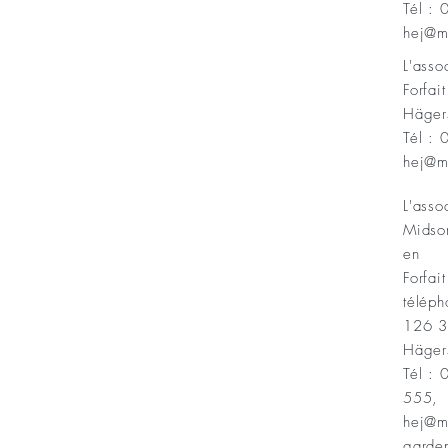
Tél :
Minnesfond
hej@m
L'ass
Forfai
Häger
Tél :
hej@m
L'asso
Midso
en
Forfait
téléph
126 
Häger
Tél :
555,
hej@m
garde