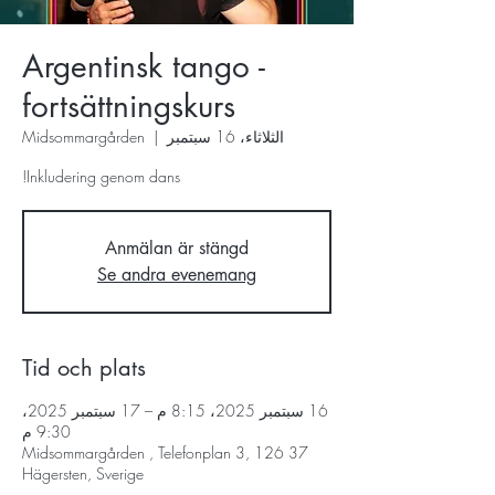
Argentinsk tango -
fortsättningskurs
الثلاثاء، 16 سبتمبر
  |  
Midsommargården
Inkludering genom dans!
Anmälan är stängd
Se andra evenemang
Tid och plats
16 سبتمبر 2025، 8:15 م – 17 سبتمبر 2025،
9:30 م
Midsommargården , Telefonplan 3, 126 37
Hägersten, Sverige