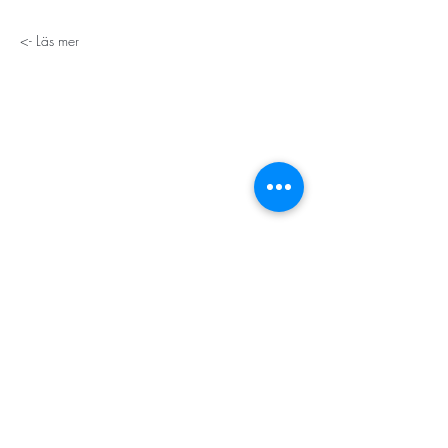
Läs mer ->
STORT TACK
Stockholms stad
Stiftelsen Konung Oscar II:s och Drottning Sofias
Guldbröllopsminne
Hägersten-Älvsjö Stadsdelsförvaltning
Länsstyrelsen i Stockholm
Stiftelsen Kronprinsessan Margaretas Minnesfond
Stiftelsen Maja & J.P. Åhlén
Äldreförvaltningen i Stockholm
Stiftelsen Oscar Hirschs minne
Gålöstiftelsen
Makarna Malmqvists minne
ABF i Stockholm
Söderbergs Bageri
Ica Nära Telefonplan​​