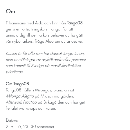
Om
Tillsammans med Aldo och Linn från 
Tango08
ger vi en fortsättningskurs i tango. För att 
anmäla dig till denna kurs behöver du ha gått 
vår nybörjarkurs. Fråga Aldo om du är osäker.
Kursen är för alla som har dansat Tango innan, 
men anmälningar av asylsökande eller personer 
som kommit till Sverige på massflyktsdirektivet, 
prioriteras.
Om Tango08
Tango08 håller i Milongas, bland annat 
Milonga Alegria
 på Midsommargården, 
Afterwork Practica
 på Birkagården och har gett 
flertalet workshops och kurser. 
Datum: 
2, 9, 16, 23, 30 september