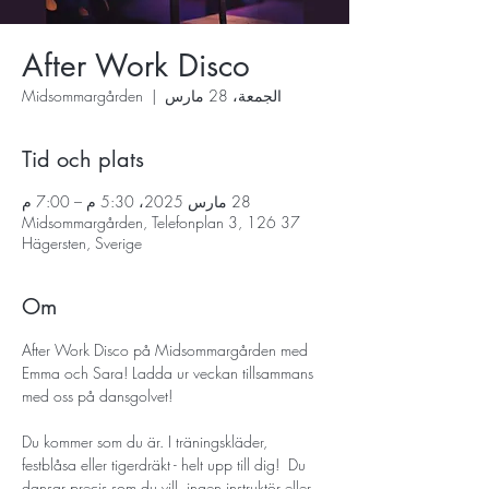
After Work Disco
الجمعة، 28 مارس
  |  
Midsommargården
Tid och plats
28 مارس 2025، 5:30 م – 7:00 م
Midsommargården, Telefonplan 3, 126 37
Hägersten, Sverige
Om
After Work Disco på Midsommargården med 
Emma och Sara! Ladda ur veckan tillsammans 
med oss på dansgolvet!
Du kommer som du är. I träningskläder, 
festblåsa eller tigerdräkt - helt upp till dig!  Du 
dansar precis som du vill, ingen instruktör eller 