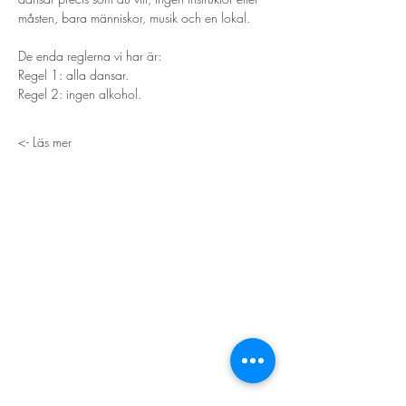
måsten, bara människor, musik och en lokal. 
De enda reglerna vi har är:
Regel 1: alla dansar. 
Regel 2: ingen alkohol. 
Läs mer ->
STORT TACK
Stockholms stad
Stiftelsen Konung Oscar II:s och Drottning Sofias
Guldbröllopsminne
Hägersten-Älvsjö Stadsdelsförvaltning
Länsstyrelsen i Stockholm
Stiftelsen Kronprinsessan Margaretas Minnesfond
Stiftelsen Maja & J.P. Åhlén
Äldreförvaltningen i Stockholm