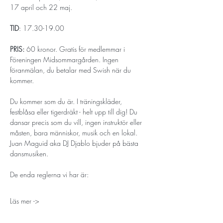
17 april och 22 maj.
TID
: 17.30-19.00 
PRIS:
 60 kronor. Gratis för medlemmar i 
Föreningen Midsommargården. Ingen 
föranmälan, du betalar med Swish när du 
kommer.
Du kommer som du är. I träningskläder, 
festblåsa eller tigerdräkt - helt upp till dig! Du 
dansar precis som du vill, ingen instruktör eller 
måsten, bara människor, musik och en lokal. 
Juan Maguid aka DJ Djablo bjuder på bästa 
dansmusiken.
De enda reglerna vi har är:
Läs mer ->