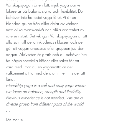
Vänskapsyogan är en lätt, mjuk yoga där vi 
fokuserar på balans, styrka och flexibilitet. Du 
behöver inte ha testat yoga förut. Vi är en 
blandad grupp från olika delar av världen, 
med olika svenskanivå och olika erfarenhet av 
rörelse i stort. Det viktiga i Vänskapsyogan är att 
alla som vill delta inkluderas i klassen och det 
gör att yogan anpassas efter gruppen just den 
dagen. Aktiviteten är gratis och du behöver inte 
ha några speciella kläder eller saker för att 
vara med. Har du en yogamatta är det 
välkommet att ta med den, om inte finns det att 
låna.
Friendship yoga is a soft and easy yoga where 
we focus on balance, strength and flexibility. 
Previous experience is not needed. We are a 
diverse group from different parts of the world,
…
Läs mer ->