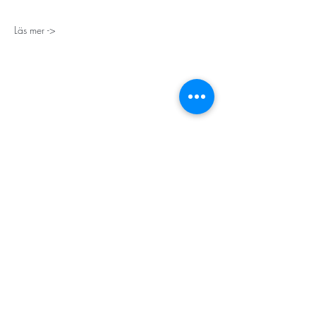
Läs mer ->
STORT TACK
Stockholms stad
Stiftelsen Konung Oscar II:s och Drottning Sofias
Guldbröllopsminne
Hägersten-Älvsjö Stadsdelsförvaltning
Länsstyrelsen i Stockholm
Stiftelsen Kronprinsessan Margaretas Minnesfond
Stiftelsen Maja & J.P. Åhlén
Äldreförvaltningen i Stockholm
Stiftelsen Oscar Hirschs minne
Gålöstiftelsen
Makarna Malmqvists minne
ABF i Stockholm
Söderbergs Bageri
Ica Nära Telefonplan​​