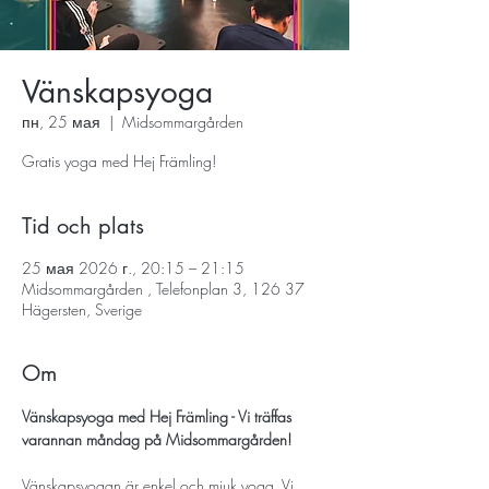
Vänskapsyoga
пн, 25 мая
  |  
Midsommargården
Gratis yoga med Hej Främling!
Tid och plats
25 мая 2026 г., 20:15 – 21:15
Midsommargården , Telefonplan 3, 126 37
Hägersten, Sverige
Om
Vänskapsyoga med Hej Främling - Vi träffas 
varannan måndag på Midsommargården!
Vänskapsyogan är enkel och mjuk yoga. Vi 