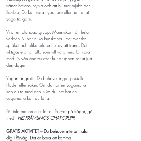
tränar balans, styrka och att bli mer mjuka och 
flexibla. Du kan vara nybörjare eller ha tränat 
yoga tidigare.
Vi är en blandad grupp. Människor från hela 
världen. Vi har olika kunskaper i det svenska 
språket och olika erfarenhet av att träna. Det 
viktigaste är att alla som vill vara med får vara 
med! Nivån ändras efter hur gruppen ser ut just 
den dagen.
Yogan är gratis. Du behöver inga speciella 
kläder eller saker. Om du har en yogamatta 
kan du ta med den. Om du inte har en 
yogamatta kan du låna.
För information eller för att få svar på frågor, gå 
med i 
HEJ FRÄMLINGS CHAT-GRUPP
.
GRATIS AKTIVITET – Du behöver inte anmäla 
dig i förväg. Det är bara att komma. 