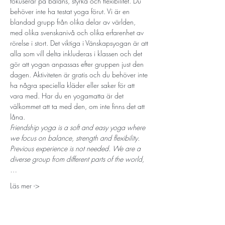
fokuserar på balans, styrka och flexibilitet. Du 
behöver inte ha testat yoga förut. Vi är en 
blandad grupp från olika delar av världen, 
med olika svenskanivå och olika erfarenhet av 
rörelse i stort. Det viktiga i Vänskapsyogan är att 
alla som vill delta inkluderas i klassen och det 
gör att yogan anpassas efter gruppen just den 
dagen. Aktiviteten är gratis och du behöver inte 
ha några speciella kläder eller saker för att 
vara med. Har du en yogamatta är det 
välkommet att ta med den, om inte finns det att 
låna.
Friendship yoga is a soft and easy yoga where 
we focus on balance, strength and flexibility. 
Previous experience is not needed. We are a 
diverse group from different parts of the world,
…
Läs mer ->