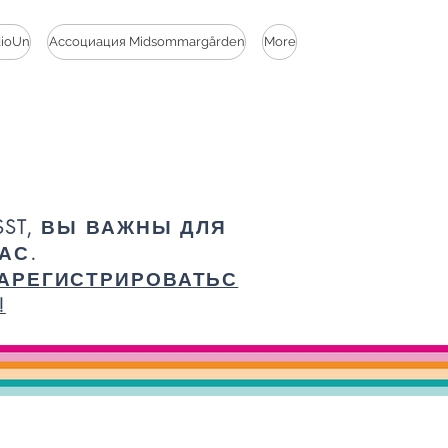
dioUn
Ассоциация Midsommargården
More
SST, ВЫ ВАЖНЫ ДЛЯ
АС.
АРЕГИСТРИРОВАТЬС
!