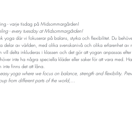
ng - varje tisdag på Midsommargården!
mling - every tuesday at Midsommargården! 
 yoga där vi fokuserar på balans, styrka och flexibilitet. Du behöver 
 delar av världen, med olika svenskanivå och olika erfarenhet av röre
 vill delta inkluderas i klassen och det gör att yogan anpassas efte
ehöver inte ha några speciella kläder eller saker för att vara med. H
inte finns det att låna.
 easy yoga where we focus on balance, strength and flexibility. Prev
up from different parts of the world,…