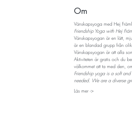
Om
Vänskapsyoga med Hej Främli
Friendship Yoga with Hej Frä
Vänskapsyogan är en lätt, mjuk
är en blandad grupp från olika
Vänskapsyogan är att alla som
Aktiviteten är gratis och du b
välkommet att ta med den, om 
Friendship yoga is a soft and
needed. We are a diverse gro
Läs mer ->