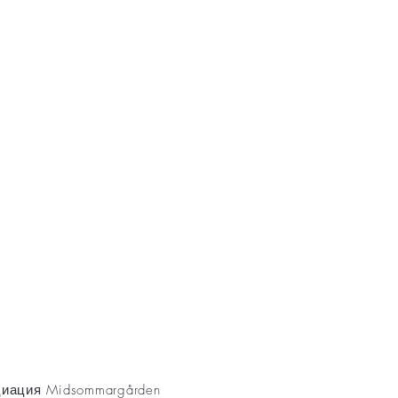
AKT
иация Midsommargården