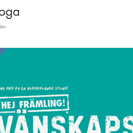
yoga
den