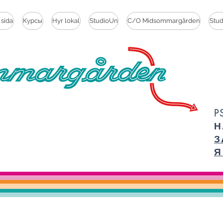
 sida
Курсы
Hyr lokal
StudioUn
C/O Midsommargården
Stu
P
Н
З
Я