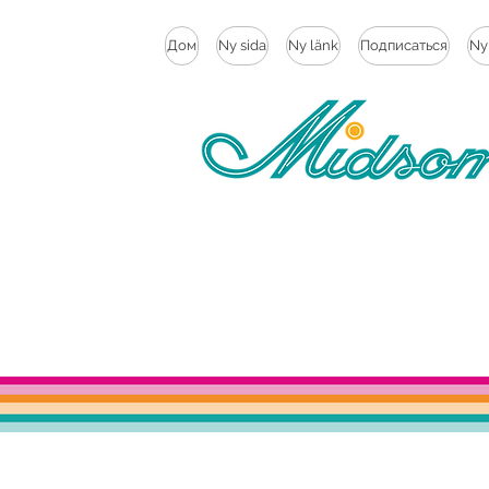
Дом
Ny sida
Ny länk
Подписаться
Ny