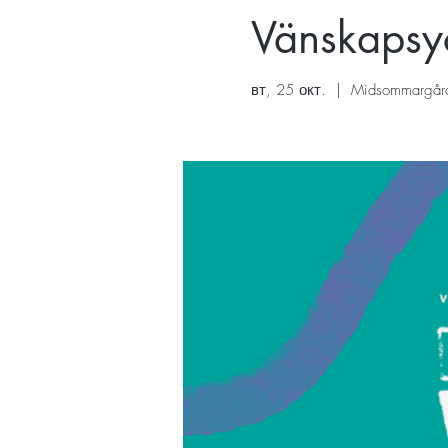
Vänskaps
вт, 25 окт.
  |  
Midsommargår