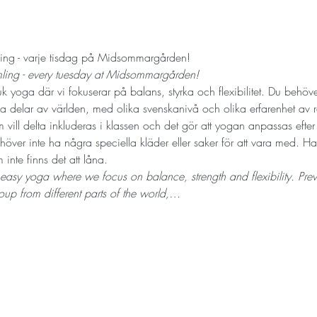
ng - varje tisdag på Midsommargården!
mling - every tuesday at Midsommargården! 
 yoga där vi fokuserar på balans, styrka och flexibilitet. Du behöver 
 delar av världen, med olika svenskanivå och olika erfarenhet av röre
 vill delta inkluderas i klassen och det gör att yogan anpassas efte
ehöver inte ha några speciella kläder eller saker för att vara med. H
inte finns det att låna.
 easy yoga where we focus on balance, strength and flexibility. Prev
up from different parts of the world,…