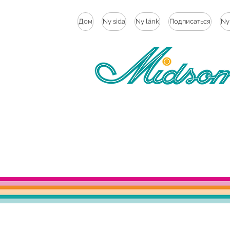
Дом
Ny sida
Ny länk
Подписаться
Ny