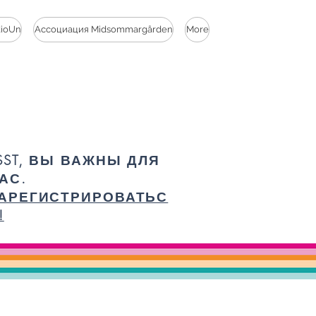
dioUn
Ассоциация Midsommargården
More
SST, ВЫ ВАЖНЫ ДЛЯ
АС.
АРЕГИСТРИРОВАТЬС
!