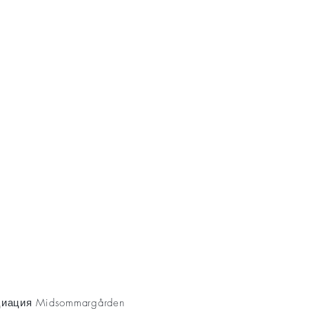
AKT
иация Midsommargården