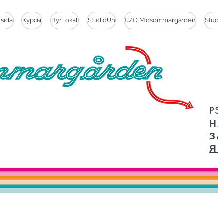
 sida
Курсы
Hyr lokal
StudioUn
C/O Midsommargården
Stu
P
Н
З
Я