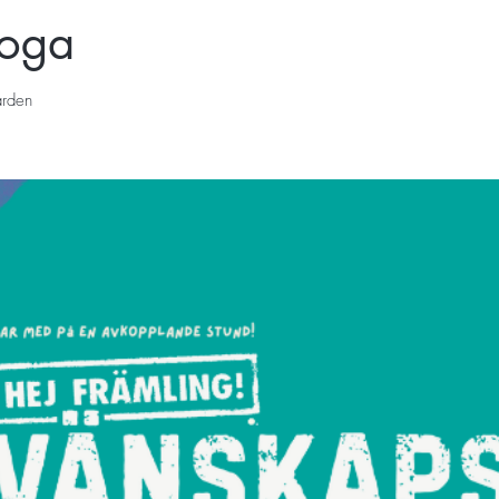
yoga
rden