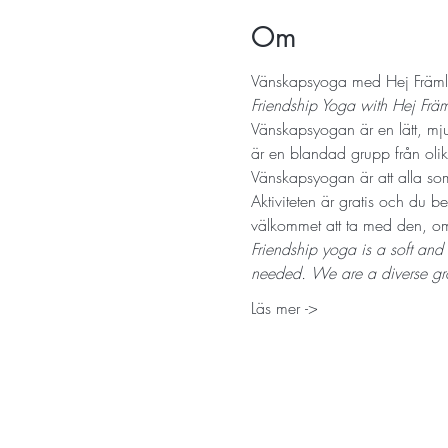
Om
Vänskapsyoga med Hej Främli
Friendship Yoga with Hej Frä
Vänskapsyogan är en lätt, mjuk
är en blandad grupp från olika
Vänskapsyogan är att alla som
Aktiviteten är gratis och du b
välkommet att ta med den, om 
Friendship yoga is a soft and
needed. We are a diverse gro
Läs mer ->