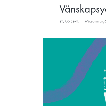
Vänskaps
вт, 06 сент.
  |  
Midsommargå