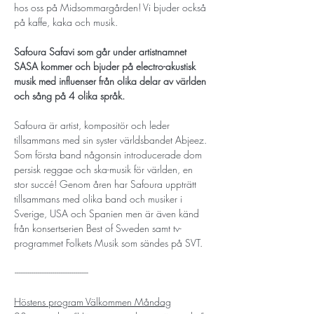
hos oss på Midsommargården! Vi bjuder också 
på kaffe, kaka och musik. 
Safoura Safavi som går under artistnamnet 
SASA kommer och bjuder på electro-akustisk 
musik med influenser från olika delar av världen 
och sång på 4 olika språk. 
Safoura är artist, kompositör och leder 
tillsammans med sin syster världsbandet Abjeez. 
Som första band någonsin introducerade dom 
persisk reggae och ska-musik för världen, en 
stor succé! Genom åren har Safoura uppträtt 
tillsammans med olika band och musiker i 
Sverige, USA och Spanien men är även känd 
från konsertserien Best of Sweden samt tv-
programmet Folkets Musik som sändes på SVT.
-----------------------------------
Höstens program Välkommen Måndag