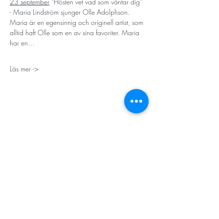
23 september
“Hösten vet vad som väntar dig” 
- Maria Lindström sjunger Olle Adolphson. 
Maria är en egensinnig och originell artist, som 
alltid haft Olle som en av sina favoriter. Maria 
har en…
Läs mer ->
STORT TACK
Stockholms stad
Stiftelsen Konung Oscar II:s och Drottning Sofias
Guldbröllopsminne
Hägersten-Älvsjö Stadsdelsförvaltning
Länsstyrelsen i Stockholm
Stiftelsen Kronprinsessan Margaretas Minnesfond
Stiftelsen Maja & J.P. Åhlén
Äldreförvaltningen i Stockholm
Stiftelsen Oscar Hirschs minne