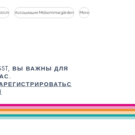
dioUn
Ассоциация Midsommargården
More
SST, ВЫ ВАЖНЫ ДЛЯ
АС.
АРЕГИСТРИРОВАТЬС
!