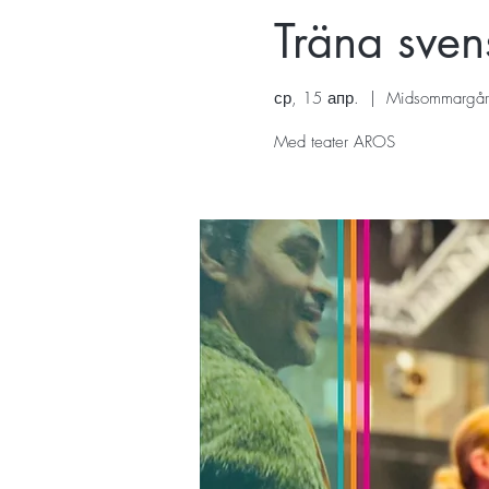
Träna sven
ср, 15 апр.
  |  
Midsommargår
Med teater AROS