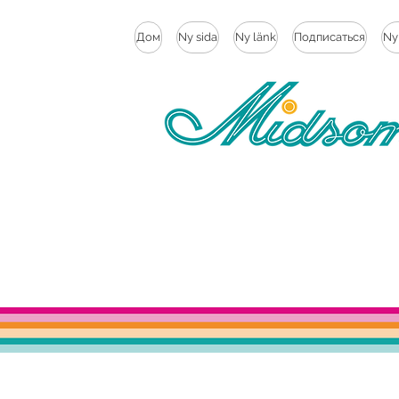
Дом
Ny sida
Ny länk
Подписаться
Ny