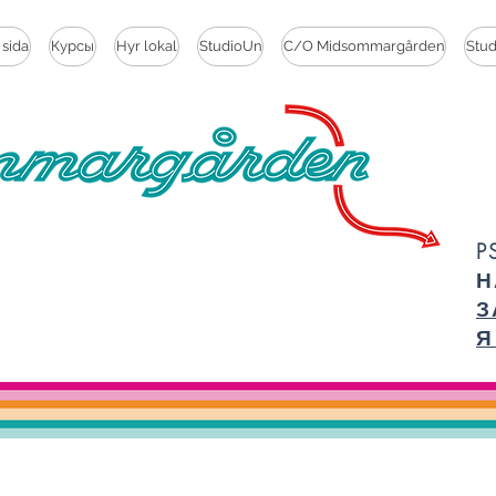
 sida
Курсы
Hyr lokal
StudioUn
C/O Midsommargården
Stu
P
Н
З
Я