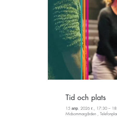
Tid och plats
15 апр. 2026 г., 17:30 – 18
Midsommargården , Telefonpla