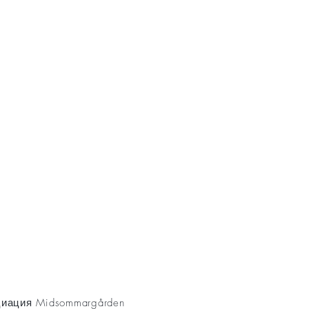
AKT
иация Midsommargården