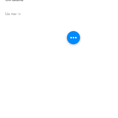
Läs mer ->
STORT TACK
Stockholms stad
Stiftelsen Konung Oscar II:s och Drottning Sofias
Guldbröllopsminne
Hägersten-Älvsjö Stadsdelsförvaltning
Länsstyrelsen i Stockholm
Stiftelsen Kronprinsessan Margaretas Minnesfond
Stiftelsen Maja & J.P. Åhlén
Äldreförvaltningen i Stockholm
Stiftelsen Oscar Hirschs minne
Gålöstiftelsen
Makarna Malmqvists minne
ABF i Stockholm
Söderbergs Bageri
Ica Nära Telefonplan​​