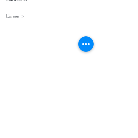
Läs mer ->
STORT TACK
Stockholms stad
Stiftelsen Konung Oscar II:s och Drottning Sofias
Guldbröllopsminne
Hägersten-Älvsjö Stadsdelsförvaltning
Länsstyrelsen i Stockholm
Stiftelsen Kronprinsessan Margaretas Minnesfond
Stiftelsen Maja & J.P. Åhlén
Äldreförvaltningen i Stockholm
Stiftelsen Oscar Hirschs minne
Gålöstiftelsen
Makarna Malmqvists minne
ABF i Stockholm
Söderbergs Bageri
Ica Nära Telefonplan​​