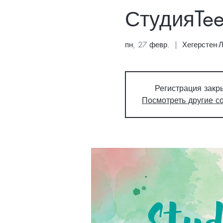
СтудияTee
пн, 27 февр.
  |  
Хегерстен-
Регистрация закр
Посмотреть другие с