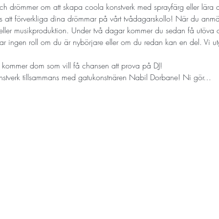
 drömmer om att skapa coola konstverk med sprayfärg eller lära di
att förverkliga dina drömmar på vårt tvådagarskollo! När du anmäle
Art eller musikproduktion. Under två dagar kommer du sedan få utöva
lar ingen roll om du är nybörjare eller om du redan kan en del. Vi ut
kommer dom som vill få chansen att prova på DJ!
nstverk tillsammans med gatukonstnären Nabil Dorbane! Ni gör…