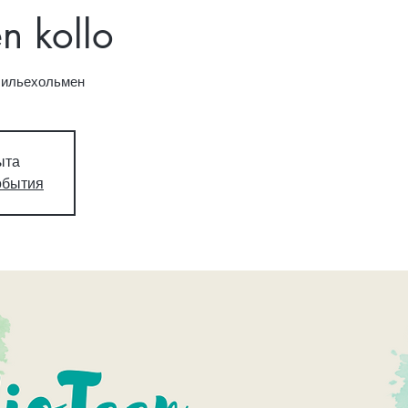
n kollo
Лильехольмен
ыта
обытия