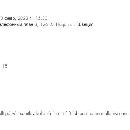
28 февр. 2023 г., 15:30
елефонный план 3, 126 37 Hägersten, Швеция
 18
lt på vårt sportlovskollo så fr o m 13 februari hamnar alla nya anmä
 