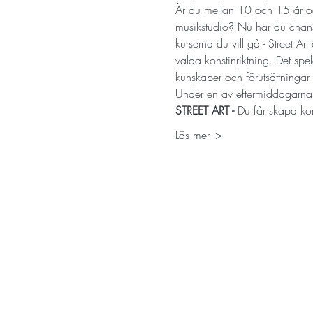
Är du mellan 10 och 15 år och
musikstudio? Nu har du chans 
kurserna du vill gå - Street 
valda konstinriktning. Det spe
kunskaper och förutsättningar.
Under en av eftermiddagarna 
STREET ART - 
Du får skapa ko
Läs mer ->