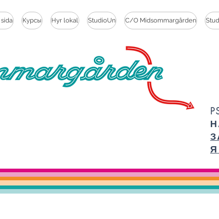
 sida
Курсы
Hyr lokal
StudioUn
C/O Midsommargården
Stu
P
Н
З
Я