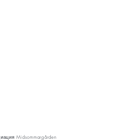
AKT
иация Midsommargården