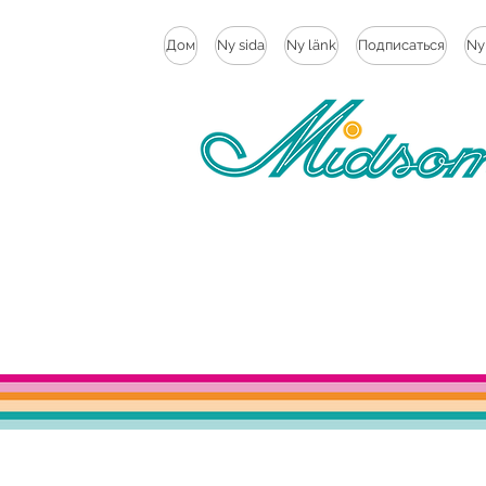
Дом
Ny sida
Ny länk
Подписаться
Ny