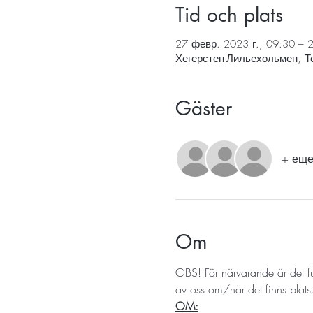
Tid och plats
27 февр. 2023 г., 09:30 – 
Хегерстен-Лильехольмен, Т
Gäster
+ еще
Om
OBS! För närvarande är det ful
av oss om/när det finns plats.
OM: