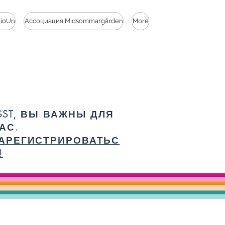
dioUn
Ассоциация Midsommargården
More
SST, ВЫ ВАЖНЫ ДЛЯ
АС.
АРЕГИСТРИРОВАТЬС
!