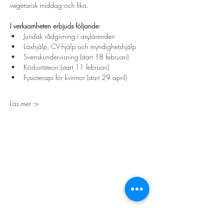
vegetarisk middag och fika. 
I verksamheten erbjuds följande:
Juridisk rådgivning i asylärenden
Läxhjälp, CV-hjälp och myndighetshjälp
Svenskundervisning (start 18 februari)
Körkortsteori (start 11 februari)
Fysioterapi för kvinnor (start 29 april)
Läs mer ->
STORT TACK
Stockholms stad
Stiftelsen Konung Oscar II:s och Drottning Sofias
Guldbröllopsminne
Hägersten-Älvsjö Stadsdelsförvaltning
Länsstyrelsen i Stockholm