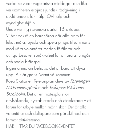
vecka serverar vegetariska middagar och fika. I 
verksamheten erbjuds juridisk rådgivning i 
asylärenden, läxhjälp, CV-hjälp och 
myndighetshjälp. 
Undervisning i svenska startar 15 oktober.
Vi har också en barnhörna där alla barn får 
leka, måla, pyssla och spela pingis tillsammans 
med våra volontärer medan föräldrar och 
övriga besöker språkkaféet för att prata, umgås 
och spela brädspel.
Ingen anmälan behövs, det är bara att dyka 
upp. Allt är gratis. Varmt välkommen!
Rosa Stationen Telefonplan drivs av 
Föreningen 
Midsommargården
 och 
Refugees Welcome 
Stockholm
. Det är en mötesplats för 
asylsökande, nyetablerade och etablerade – ett 
forum för utbyte mellan människor. Det är alla 
volontärer och deltagare som gör skillnad och 
formar aktiviteterna.
HÄR HITTAR DU FACEBOOK-EVENTET