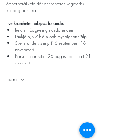
öppet språkkafé där det serveras vegetarisk 
middag och fika. 
I verksamheten erbjuds följande:
Juridisk rådgivning i asylärenden
Läxhjälp, CV-hjälp och myndighetshjälp
Svenskundervisning (16 september - 18 
november)
Körkortsteori (start 26 augusti och start 21 
oktober)
Läs mer ->
STORT TACK
Stockholms stad
Stiftelsen Konung Oscar II:s och Drottning Sofias