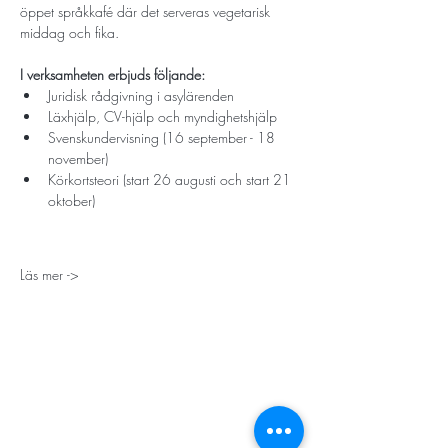
öppet språkkafé där det serveras vegetarisk 
middag och fika. 
I verksamheten erbjuds följande:
Juridisk rådgivning i asylärenden
Läxhjälp, CV-hjälp och myndighetshjälp
Svenskundervisning (16 september - 18 
november)
Körkortsteori (start 26 augusti och start 21 
oktober)
Läs mer ->
STORT TACK
Stockholms stad