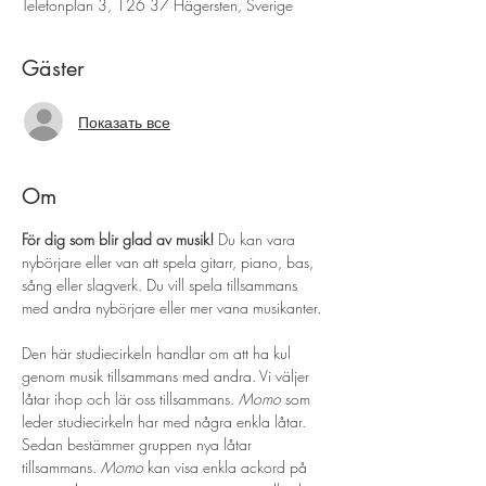
Telefonplan 3, 126 37 Hägersten, Sverige
Gäster
Показать все
Om
För dig som blir glad av musik! 
Du kan vara 
nybörjare eller van att spela gitarr, piano, bas, 
sång eller slagverk. Du vill spela tillsammans 
med andra nybörjare eller mer vana musikanter. 
Den här studiecirkeln handlar om att ha kul 
genom musik tillsammans med andra. Vi väljer 
låtar ihop och lär oss tillsammans. 
Momo 
som 
leder studiecirkeln har med några enkla låtar. 
Sedan bestämmer gruppen nya låtar 
tillsammans. 
Momo 
kan visa enkla ackord på 