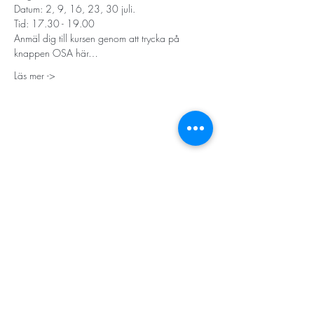
Datum: 2, 9, 16, 23, 30 juli. 
Tid: 17.30 - 19.00
Anmäl dig till kursen genom att trycka på 
knappen OSA här…
Läs mer ->
STORT TACK
Stockholms stad
Stiftelsen Konung Oscar II:s och Drottning Sofias
Guldbröllopsminne
Hägersten-Älvsjö Stadsdelsförvaltning
Länsstyrelsen i Stockholm
Stiftelsen Kronprinsessan Margaretas Minnesfond
Stiftelsen Maja & J.P. Åhlén
Äldreförvaltningen i Stockholm
Stiftelsen Oscar Hirschs minne
Gålöstiftelsen
Makarna Malmqvists minne