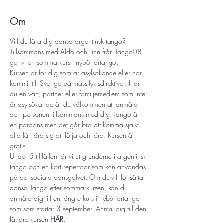
Om
Vill du lära dig dansa argentinsk tango? 
Tillsammans med Aldo och Linn från Tango08 
ger vi en sommarkurs i nybörjartango.
Kursen är för dig som är asylsökande eller har 
kommit till Sverige på massflyktsdirektivet. Har 
du en vän, partner eller familjemedlem som inte 
är asylsökande är du välkommen att anmäla 
den personen tillsammans med dig. Tango är 
en pardans men det går bra att komma själv - 
alla får lära sig att följa och föra. Kursen är 
gratis.
Under 5 tillfällen lär vi ut grunderna i argentinsk 
tango och en kort repertoar som kan användas 
på det sociala dansgolvet. Om du vill fortsätta 
dansa Tango efter sommarkursen, kan du 
anmäla dig till en längre kurs i nybörjartango 
som som startar 3 september. Anmäl dig till den 
längre kursen 
HÄR
. 