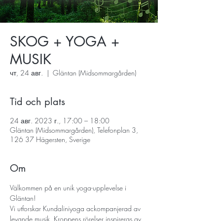
SKOG + YOGA +
MUSIK
чт, 24 авг.
  |  
Gläntan (Midsommargården)
Tid och plats
24 авг. 2023 г., 17:00 – 18:00
Gläntan (Midsommargården), Telefonplan 3,
126 37 Hägersten, Sverige
Om
Välkommen på en unik yoga-upplevelse i 
Gläntan!
Vi utforskar Kundaliniyoga ackompanjerad av 
levande musik. Kroppens rörelser inspireras av 