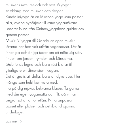
musikens rytm, melodi och text. Vi yogar i 
samklang med musiken och skogen. 
Kundaliniyoga är en läkande yoga som passar 
alla, ovana nybörjare till vana yogautövare.
Ledare: Nina från @ninas_yogaland guidar oss 
genom passen.
Musik: Vi yogar till Gabriellas egen musik - 
låtarna har hon valt utifrån yogapasset. Det är 
innerliga och ärliga texter om att möta sig själv 
i nuet, om jorden, rymden och känslorna. 
Gabriellas lugna och klara röst bidrar till 
ytterligare en dimension i yogan. 
Det är gratis att delta, bara att dyka upp. Hur 
många som helst kan vara med.
Ha på dig mjuka, bekväma kläder. Ta gärna 
med din egen yogamatta och filt, då vi har 
begränsat antal för utlån. Nina anpassar 
passet efter platsen och det ibland ojämna 
underlaget.  
Läs mer ->