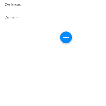
Om läraren
Läs mer ->
STORT TACK
Stockholms stad
Stiftelsen Konung Oscar II:s och Drottning Sofias
Guldbröllopsminne
Hägersten-Älvsjö Stadsdelsförvaltning
Länsstyrelsen i Stockholm
Stiftelsen Kronprinsessan Margaretas Minnesfond
Stiftelsen Maja & J.P. Åhlén
Äldreförvaltningen i Stockholm
Stiftelsen Oscar Hirschs minne
Gålöstiftelsen
Makarna Malmqvists minne
ABF i Stockholm
Söderbergs Bageri