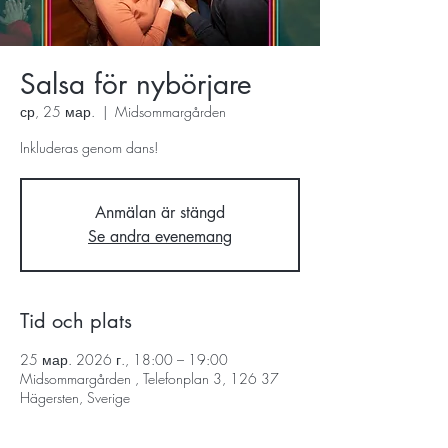
Salsa för nybörjare
ср, 25 мар.
  |  
Midsommargården
Inkluderas genom dans!
Anmälan är stängd
Se andra evenemang
Tid och plats
25 мар. 2026 г., 18:00 – 19:00
Midsommargården , Telefonplan 3, 126 37
Hägersten, Sverige