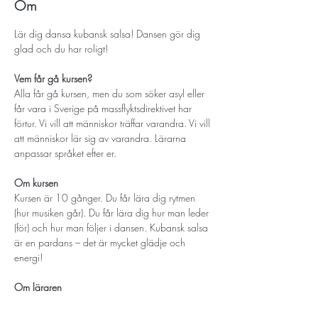
Om
Lär dig dansa kubansk salsa! Dansen gör dig 
glad och du har roligt!
Vem får gå kursen? 
Alla får gå kursen, men du som söker asyl eller 
får vara i Sverige på massflyktsdirektivet har 
förtur. Vi vill att människor träffar varandra. Vi vill 
att människor lär sig av varandra. Lärarna 
anpassar språket efter er. 
Om kursen
Kursen är 10 gånger. Du får lära dig rytmen 
(hur musiken går). Du får lära dig hur man leder 
(för) och hur man följer i dansen. Kubansk salsa 
är en pardans – det är mycket glädje och 
energi!
Om läraren