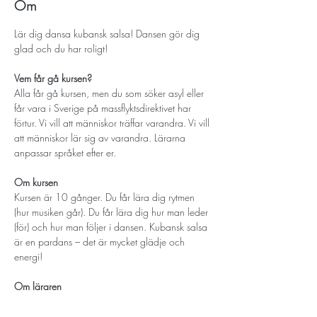
Om
Lär dig dansa kubansk salsa! Dansen gör dig 
glad och du har roligt!
Vem får gå kursen? 
Alla får gå kursen, men du som söker asyl eller 
får vara i Sverige på massflyktsdirektivet har 
förtur. Vi vill att människor träffar varandra. Vi vill 
att människor lär sig av varandra. Lärarna 
anpassar språket efter er. 
Om kursen
Kursen är 10 gånger. Du får lära dig rytmen 
(hur musiken går). Du får lära dig hur man leder 
(för) och hur man följer i dansen. Kubansk salsa 
är en pardans – det är mycket glädje och 
energi!
Om läraren