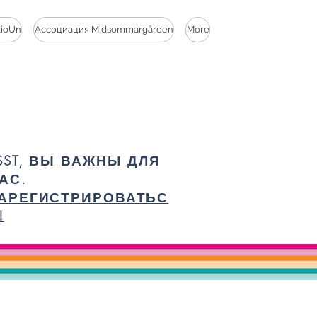
dioUn
Ассоциация Midsommargården
More
SST, ВЫ ВАЖНЫ ДЛЯ
АС.
АРЕГИСТРИРОВАТЬС
!