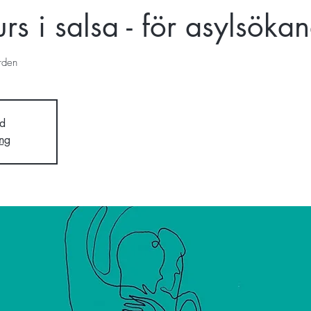
rs i salsa - för asylsöka
rden
d
ng