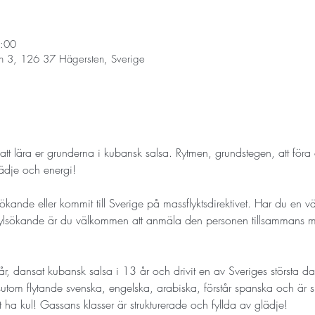
9:00
n 3, 126 37 Hägersten, Sverige
att lära er grunderna i kubansk salsa. Rytmen, grundstegen, att föra 
ädje och energi!
ökande eller kommit till Sverige på massflyktsdirektivet. Har du en vän
ylsökande är du välkommen att anmäla den personen tillsammans med
år, dansat kubansk salsa i 13 år och drivit en av Sveriges största d
utom flytande svenska, engelska, arabiska, förstår spanska och är sj
tt ha kul! Gassans klasser är strukturerade och fyllda av glädje! 