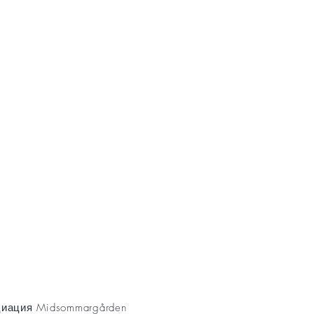
AKT
иация Midsommargården