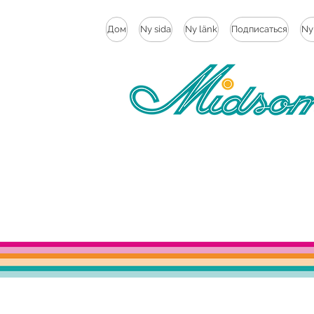
Дом
Ny sida
Ny länk
Подписаться
Ny