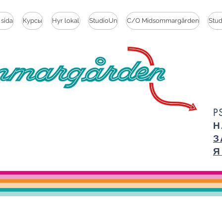
 sida
Курсы
Hyr lokal
StudioUn
C/O Midsommargården
Stu
P
Н
З
Я