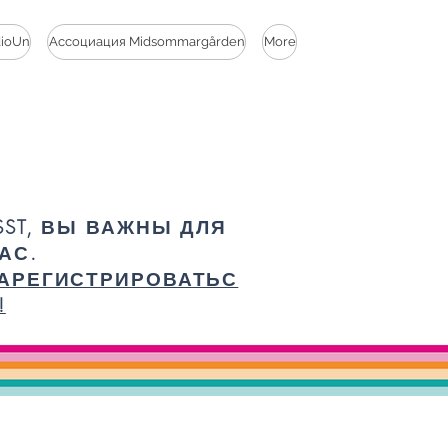
dioUn
Ассоциация Midsommargården
More
SST, ВЫ ВАЖНЫ ДЛЯ
АС.
АРЕГИСТРИРОВАТЬС
!