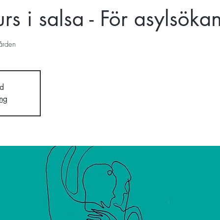
rs i salsa - För asylsöka
ården
d
ng