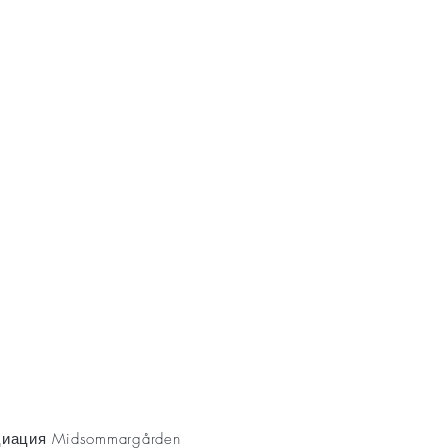
AKT
иация Midsommargården