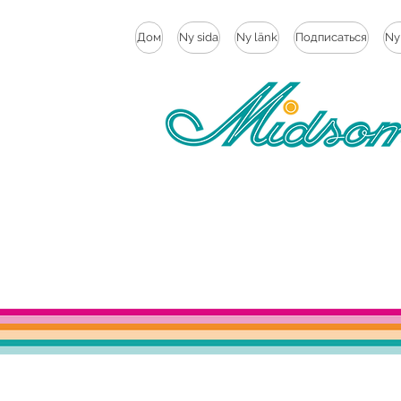
Дом
Ny sida
Ny länk
Подписаться
Ny