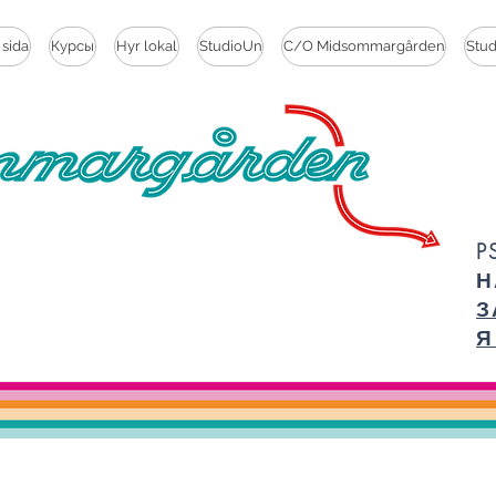
 sida
Курсы
Hyr lokal
StudioUn
C/O Midsommargården
Stu
P
Н
З
Я