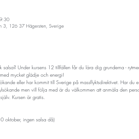
19:30
n 3, 126 37 Hägersten, Sverige
 salsa? Under kursens 12 tillfällen får du lära dig grunderna - rytmen
 med mycket glädje och energi!
ökande eller har kommit till Sverige på massflyktsdirektivet. Har du en
ylsökande men vill följa med är du välkommen att anmäla den pers
älv. Kursen är gratis. 
0 oktober, ingen salsa då)