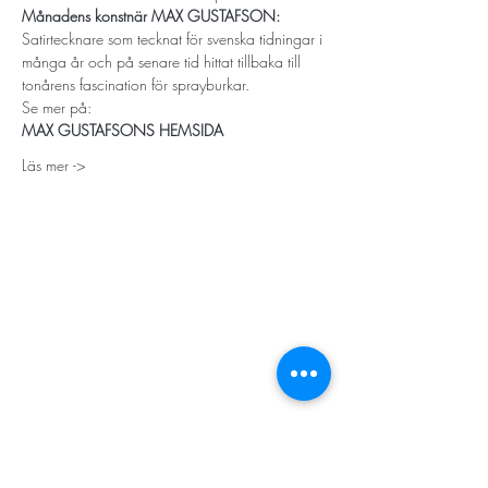
Månadens konstnär MAX GUSTAFSON:
Satirtecknare som tecknat för svenska tidningar i 
många år och på senare tid hittat tillbaka till 
tonårens fascination för sprayburkar.
Se mer på:
MAX GUSTAFSONS HEMSIDA
Läs mer ->
STORT TACK
Stockholms stad
Stiftelsen Konung Oscar II:s och Drottning Sofias
Guldbröllopsminne
Hägersten-Älvsjö Stadsdelsförvaltning
Länsstyrelsen i Stockholm
Stiftelsen Kronprinsessan Margaretas Minnesfond
Stiftelsen Maja & J.P. Åhlén
Äldreförvaltningen i Stockholm