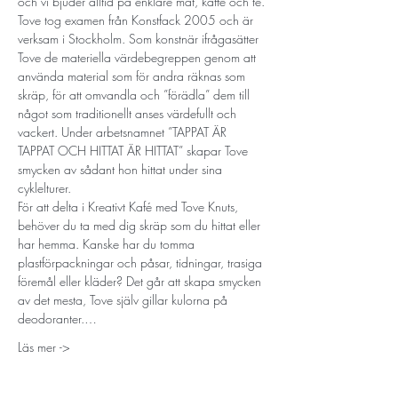
och vi bjuder alltid på enklare mat, kaffe och te.
Tove tog examen från Konstfack 2005 och är 
verksam i Stockholm. Som konstnär ifrågasätter 
Tove de materiella värdebegreppen genom att 
använda material som för andra räknas som 
skräp, för att omvandla och ”förädla” dem till 
något som traditionellt anses värdefullt och 
vackert. Under arbetsnamnet ”TAPPAT ÄR 
TAPPAT OCH HITTAT ÄR HITTAT” skapar Tove 
smycken av sådant hon hittat under sina 
cyklelturer.
För att delta i Kreativt Kafé med Tove Knuts, 
behöver du ta med dig skräp som du hittat eller 
har hemma. Kanske har du tomma 
plastförpackningar och påsar, tidningar, trasiga 
föremål eller kläder? Det går att skapa smycken 
av det mesta, Tove själv gillar kulorna på 
deodoranter.…
Läs mer ->