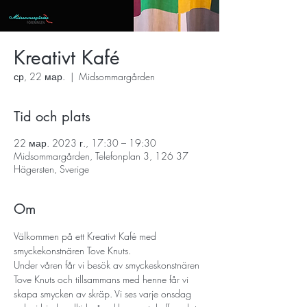
Kreativt Kafé
ср, 22 мар.
  |  
Midsommargården
Tid och plats
22 мар. 2023 г., 17:30 – 19:30
Midsommargården, Telefonplan 3, 126 37
Hägersten, Sverige
Om
Välkommen på ett Kreativt Kafé med 
smyckekonstnären Tove Knuts.
Under våren får vi besök av smyckeskonstnären 
Tove Knuts och tillsammans med henne får vi 
skapa smycken av skräp. Vi ses varje onsdag 