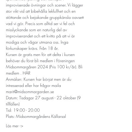
improviserade övningar och scener. Vi lägger 
stor vikt vid att bibehålla lekfullhet och en 
stöttande och bejakande gruppkänsla oavsett 
vad vi gör. Precis som alltid ser vi fel och 
misslyckande som en naturlig del av 
improviserandet och ett kvitto på att vi är 
modiga och vågar utmana oss. Inga 
förkunskaper krävs. Från 18 år.
Kursen är gratis men för att delta i kursen 
behöver du först bli medlem i Föreningen 
Midsommargåren 2024 (Pris 100 kr/år). Bli 
medlem 
. 
HÄR
Anmälan: Kursen har börjat men är du 
intresserad eller har frågor maila 
marit@midsommargarden.se 
Datum: Tisdagar 27 augusti - 22 oktober (9 
tillfällen)
Tid: 19:00 - 20:00
Plats: Midsommargårdens Källarsal
Läs mer ->