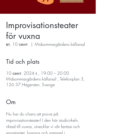
Improvisationsteater
för vuxna
вт, 10 сент.
  |  
Midsommargårdens källarsal
Tid och plats
10 сент. 2024 г., 19:00 – 20:00
Midsommargårdens källarsal , Telefonplan 3,
126 37 Hägersten, Sverige
Om
Nu har du chans att prova på 
improvisationsteater! I den här studicirkeln, 
riktad till vuxna, utvecklar vi vår fantasi och 
spontanitet, lyssning och samspel i 