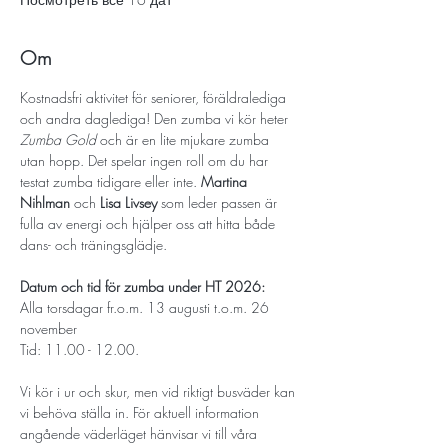
Om
Kostnadsfri aktivitet för seniorer, föräldralediga 
och andra daglediga! Den zumba vi kör heter 
Zumba Gold
 och är en lite mjukare zumba 
utan hopp. Det spelar ingen roll om du har 
testat zumba tidigare eller inte. 
Martina 
Nihlman
 och 
Lisa Livsey
som leder passen är 
fulla av energi och hjälper oss att hitta både 
dans- och träningsglädje.
Datum och tid för zumba under HT 2026:
Alla torsdagar fr.o.m. 13 augusti t.o.m. 26 
november
Tid: 11.00 - 12.00.
Vi kör i ur och skur, men vid riktigt busväder kan 
vi behöva ställa in. För aktuell information 
angående väderläget hänvisar vi till våra 