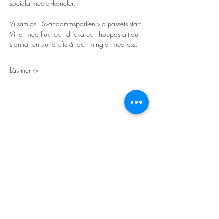
sociala medier-kanaler. 
Vi samlas i Svandammsparken vid passets start. 
Vi tar med frukt och dricka och hoppas att du 
stannar en stund efteråt och minglar med oss. 
Läs mer ->
STORT TACK
Stockholms stad
Stiftelsen Konung Oscar II:s och Drottning Sofias
Guldbröllopsminne
Hägersten-Älvsjö Stadsdelsförvaltning
Länsstyrelsen i Stockholm
Stiftelsen Kronprinsessan Margaretas Minnesfond
Stiftelsen Maja & J.P. Åhlén
Äldreförvaltningen i Stockholm
Stiftelsen Oscar Hirschs minne