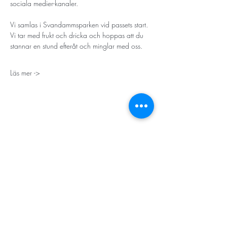
sociala medier-kanaler. 
Vi samlas i Svandammsparken vid passets start. 
Vi tar med frukt och dricka och hoppas att du 
stannar en stund efteråt och minglar med oss. 
Läs mer ->
STORT TACK
Stockholms stad
Stiftelsen Konung Oscar II:s och Drottning Sofias
Guldbröllopsminne
Hägersten-Älvsjö Stadsdelsförvaltning
Länsstyrelsen i Stockholm
Stiftelsen Kronprinsessan Margaretas Minnesfond
Stiftelsen Maja & J.P. Åhlén
Äldreförvaltningen i Stockholm
Stiftelsen Oscar Hirschs minne