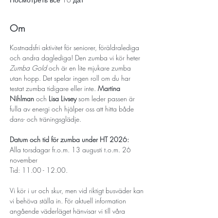
Om
Kostnadsfri aktivitet för seniorer, föräldralediga 
och andra daglediga! Den zumba vi kör heter 
Zumba Gold
 och är en lite mjukare zumba 
utan hopp. Det spelar ingen roll om du har 
testat zumba tidigare eller inte. 
Martina 
Nihlman
 och 
Lisa Livsey
som leder passen är 
fulla av energi och hjälper oss att hitta både 
dans- och träningsglädje.
Datum och tid för zumba under HT 2026:
Alla torsdagar fr.o.m. 13 augusti t.o.m. 26 
november
Tid: 11.00 - 12.00.
Vi kör i ur och skur, men vid riktigt busväder kan 
vi behöva ställa in. För aktuell information 
angående väderläget hänvisar vi till våra 